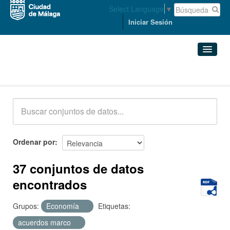
Select Language
▼
Iniciar Sesión
Conjuntos de datos
Conjuntos de datos
Organizaciones
Grupos
Ordenar por
Acerca de
37 conjuntos de datos
encontrados
Grupos:
Economía
Etiquetas:
acuerdos marco