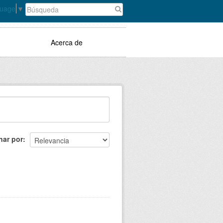
guage
▼
Acerca de
nar por