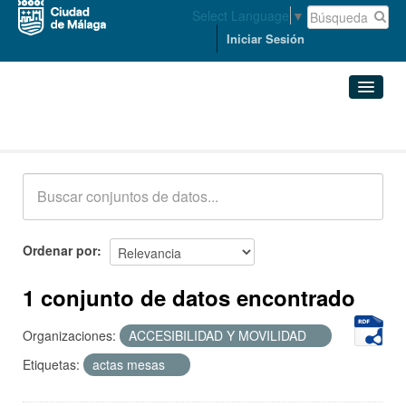
Select Language
▼
Iniciar Sesión
Conjuntos de datos
Conjuntos de datos
Organizaciones
Grupos
Ordenar por
Acerca de
1 conjunto de datos encontrado
Organizaciones:
ACCESIBILIDAD Y MOVILIDAD
Etiquetas:
actas mesas