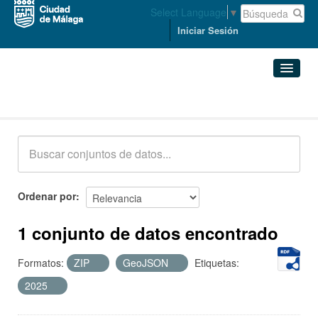
Select Language
▼
Iniciar Sesión
Conjuntos de datos
Conjuntos de datos
Organizaciones
Grupos
Ordenar por
Acerca de
1 conjunto de datos encontrado
Formatos:
ZIP
GeoJSON
Etiquetas:
2025