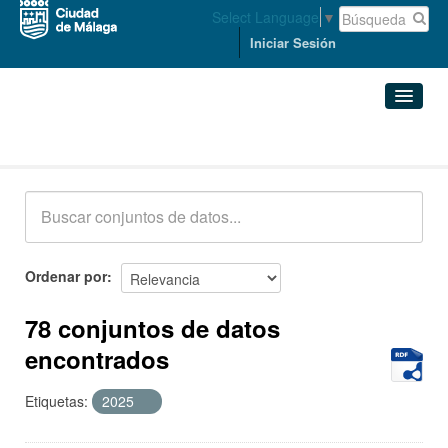
Select Language
▼
Iniciar Sesión
Conjuntos de datos
Conjuntos de datos
Organizaciones
Grupos
Ordenar por
Acerca de
78 conjuntos de datos
encontrados
Etiquetas:
2025