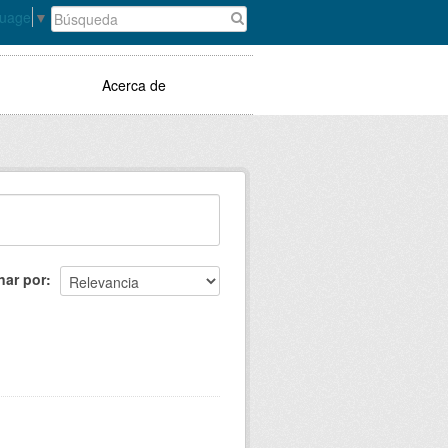
guage
▼
Acerca de
nar por