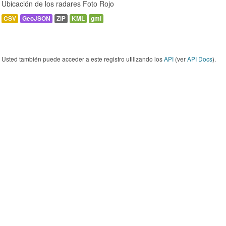
Ubicación de los radares Foto Rojo
CSV
GeoJSON
ZIP
KML
gml
Usted también puede acceder a este registro utilizando los
API
(ver
API Docs
).