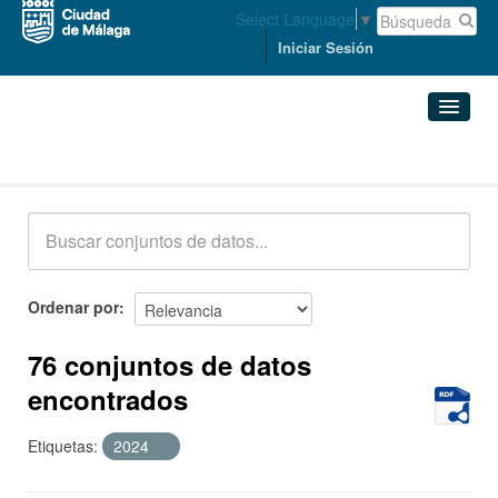
Select Language
▼
Iniciar Sesión
Conjuntos de datos
Conjuntos de datos
Organizaciones
Grupos
Ordenar por
Acerca de
76 conjuntos de datos
encontrados
Etiquetas:
2024