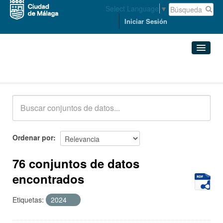
Select Language
▼
Iniciar Sesión
Conjuntos de datos
Conjuntos de datos
Organizaciones
Grupos
Ordenar por
Acerca de
76 conjuntos de datos
encontrados
Etiquetas:
2024