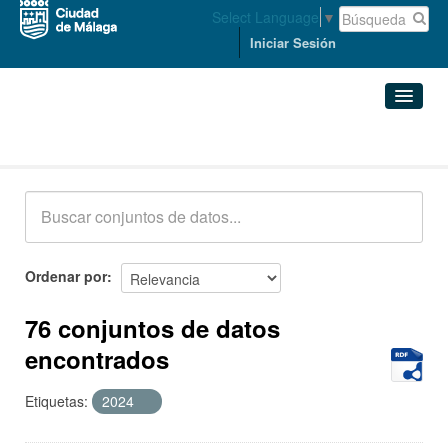
Select Language
▼
Iniciar Sesión
Conjuntos de datos
Conjuntos de datos
Organizaciones
Grupos
Ordenar por
Acerca de
76 conjuntos de datos
encontrados
Etiquetas:
2024