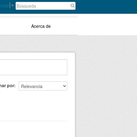
guage
▼
Acerca de
nar por