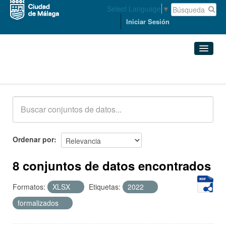
Select Language
▼
Iniciar Sesión
Conjuntos de datos
Conjuntos de datos
Organizaciones
Grupos
Ordenar por
Acerca de
8 conjuntos de datos encontrados
Formatos:
XLSX
Etiquetas:
2022
formalizados