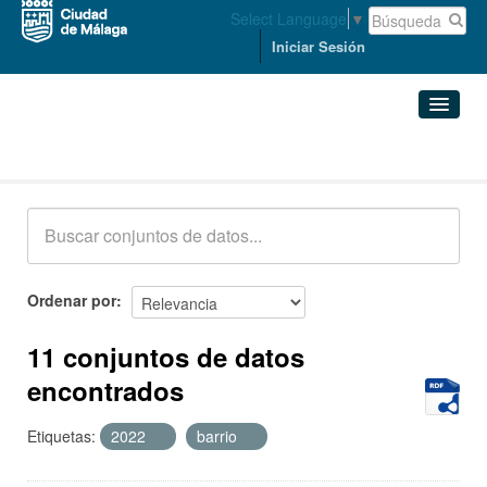
Select Language
▼
Iniciar Sesión
Conjuntos de datos
Conjuntos de datos
Organizaciones
Grupos
Ordenar por
Acerca de
11 conjuntos de datos
encontrados
Etiquetas:
2022
barrio