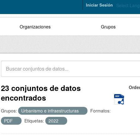
Iniciar Sesión
Select Lan
Organizaciones
Grupos
23 conjuntos de datos
Orde
encontrados
Grupos:
Urbanismo e infraestructuras
Formatos:
PDF
Etiquetas:
2022