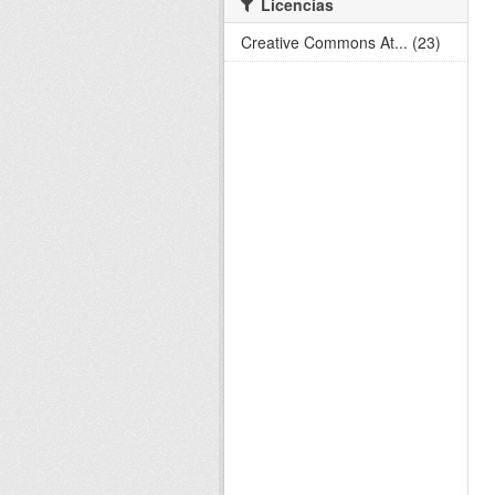
Licencias
Creative Commons At... (23)