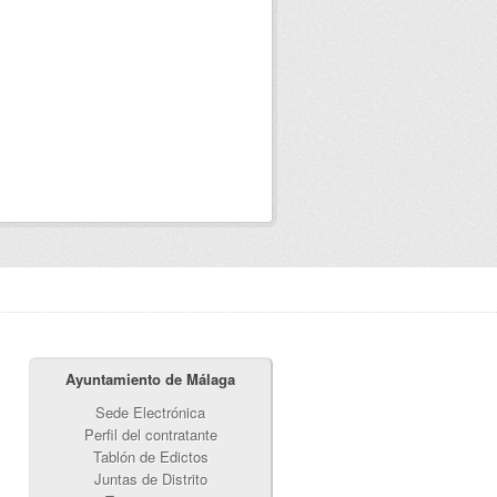
Ayuntamiento de Málaga
Sede Electrónica
Perfil del contratante
Tablón de Edictos
Juntas de Distrito