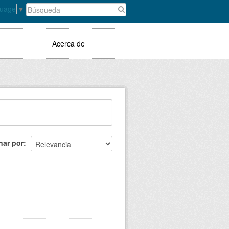
guage
▼
Acerca de
nar por