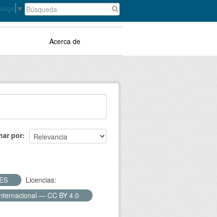
guage
▼
Acerca de
nar por
LES
Licencias:
Internacional — CC BY 4.0