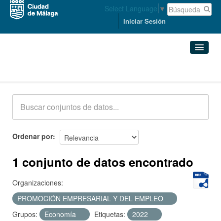
Select Language
▼
Iniciar Sesión
Conjuntos de datos
Conjuntos de datos
Organizaciones
Grupos
Ordenar por
Acerca de
1 conjunto de datos encontrado
Organizaciones:
PROMOCIÓN EMPRESARIAL Y DEL EMPLEO
Grupos:
Economía
Etiquetas:
2022