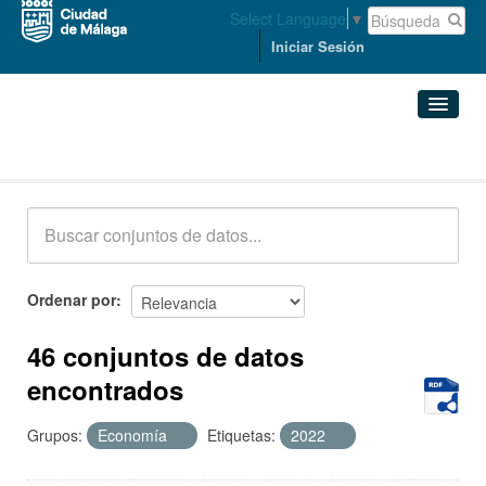
Select Language
▼
Iniciar Sesión
Conjuntos de datos
Conjuntos de datos
Organizaciones
Grupos
Ordenar por
Acerca de
46 conjuntos de datos
encontrados
Grupos:
Economía
Etiquetas:
2022