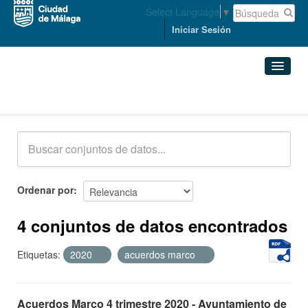
Select Language
▼
Iniciar Sesión
Conjuntos de datos
Conjuntos de datos
Organizaciones
Grupos
Ordenar por
Acerca de
4 conjuntos de datos encontrados
Etiquetas:
2020
acuerdos marco
Acuerdos Marco 4 trimestre 2020 - Ayuntamiento de