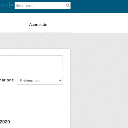
guage
▼
Acerca de
nar por
 2020