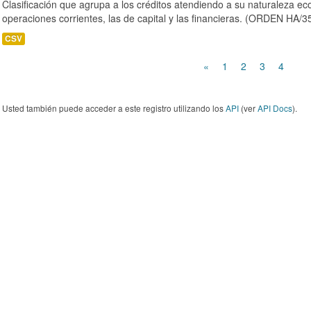
Clasificación que agrupa a los créditos atendiendo a su naturaleza e
operaciones corrientes, las de capital y las financieras. (ORDEN HA/3
CSV
«
1
2
3
4
Usted también puede acceder a este registro utilizando los
API
(ver
API Docs
).