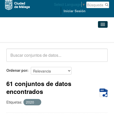
Select Language
▼
Iniciar Sesión
Conjuntos de datos
Conjuntos de datos
Organizaciones
Grupos
Ordenar por
Acerca de
61 conjuntos de datos
encontrados
Etiquetas:
2020