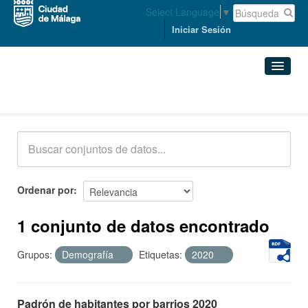
Select Language
▼
Iniciar Sesión
Conjuntos de datos
Conjuntos de datos
Organizaciones
Grupos
Ordenar por
Acerca de
1 conjunto de datos encontrado
Grupos:
Demografía
Etiquetas:
2020
Padrón de habitantes por barrios 2020