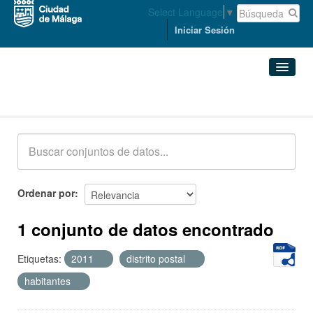
Select Language
▼
Iniciar Sesión
Conjuntos de datos
Conjuntos de datos
Organizaciones
Grupos
Ordenar por
Acerca de
1 conjunto de datos encontrado
Etiquetas:
2011
distrito postal
habitantes