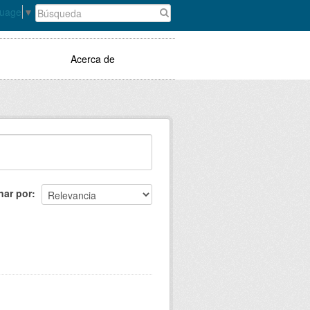
guage
▼
Acerca de
nar por