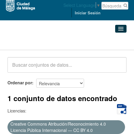
Select Language
▼
Iniciar Sesión
Conjuntos de datos
Conjuntos de datos
Organizaciones
Grupos
Ordenar por
Acerca de
1 conjunto de datos encontrado
Licencias:
Creative Commons Atribución/Reconocimiento 4.0
Licencia Pública Internacional — CC BY 4.0