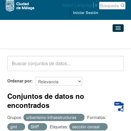
Select Language
▼
Iniciar Sesión
Conjuntos de datos
Conjuntos de datos
Organizaciones
Grupos
Ordenar por
Acerca de
Conjuntos de datos no
encontrados
Grupos:
urbanismo-infraestructuras
Formatos:
gml
SHP
Etiquetas:
sección censal