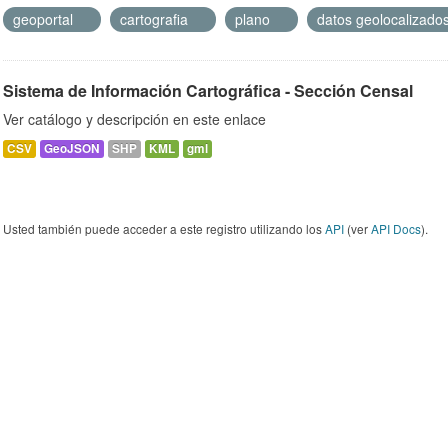
geoportal
cartografia
plano
datos geolocalizado
Sistema de Información Cartográfica - Sección Censal
Ver catálogo y descripción en este enlace
CSV
GeoJSON
SHP
KML
gml
Usted también puede acceder a este registro utilizando los
API
(ver
API Docs
).