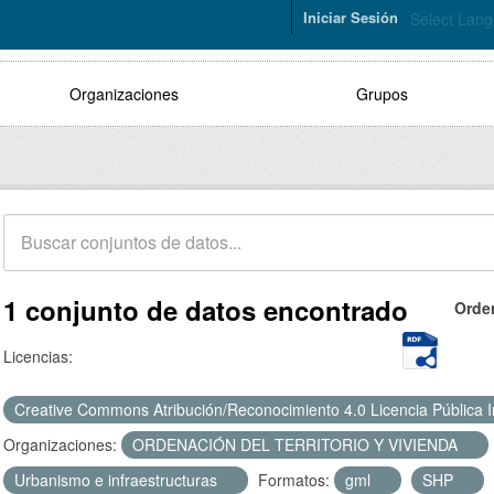
Iniciar Sesión
Select Lan
Organizaciones
Grupos
1 conjunto de datos encontrado
Orde
Licencias:
Creative Commons Atribución/Reconocimiento 4.0 Licencia Pública 
Organizaciones:
ORDENACIÓN DEL TERRITORIO Y VIVIENDA
Urbanismo e infraestructuras
Formatos:
gml
SHP