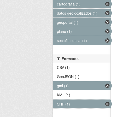
cartografia (1)
datos geolocalizados (1)
geoportal (1)
plano (1)
sección censal (1)
Formatos
CSV (1)
GeoJSON (1)
gml (1)
KML (1)
SHP (1)