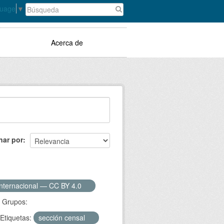
guage
▼
Acerca de
nar por
Internacional — CC BY 4.0
Grupos:
Etiquetas:
sección censal