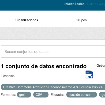
Iniciar Sesión
Select Lan
Organizaciones
Grupos
1 conjunto de datos encontrado
Orde
Licencias:
Creative Commons Atribución/Reconocimiento 4.0 Licencia Pública 
Formatos:
gml
CSV
Etiquetas:
sección censal
ge