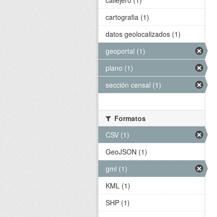
callejero (1)
cartografia (1)
datos geolocalizados (1)
geoportal (1)
plano (1)
sección censal (1)
Formatos
CSV (1)
GeoJSON (1)
gml (1)
KML (1)
SHP (1)