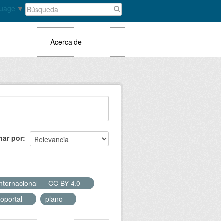
guage
▼
Acerca de
nar por
Internacional — CC BY 4.0
oportal
plano