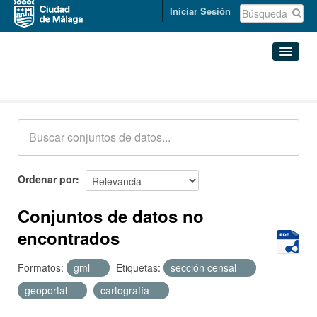
Iniciar Sesión
Conjuntos de datos
Conjuntos de datos
Organizaciones
Grupos
Ordenar por
Acerca de
Conjuntos de datos no
encontrados
Formatos:
gml
Etiquetas:
sección censal
geoportal
cartografía