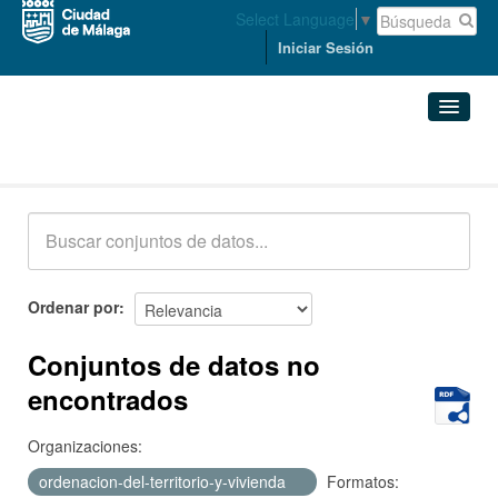
Select Language
▼
Iniciar Sesión
Conjuntos de datos
Conjuntos de datos
Organizaciones
Grupos
Ordenar por
Acerca de
Conjuntos de datos no
encontrados
Organizaciones:
ordenacion-del-territorio-y-vivienda
Formatos: