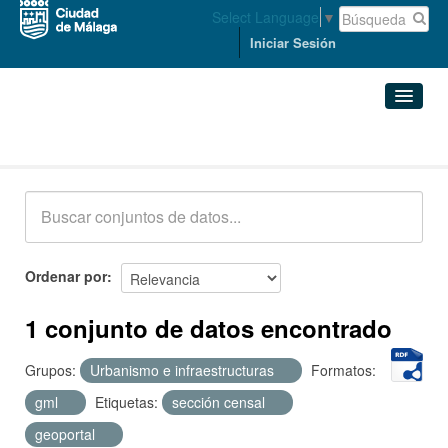
Select Language
▼
Iniciar Sesión
Conjuntos de datos
Conjuntos de datos
Organizaciones
Grupos
Ordenar por
Acerca de
1 conjunto de datos encontrado
Grupos:
Urbanismo e infraestructuras
Formatos:
gml
Etiquetas:
sección censal
geoportal