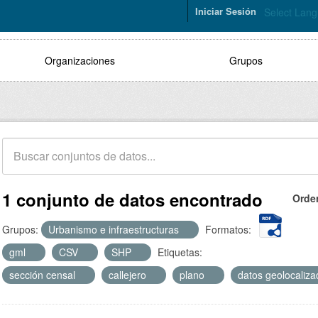
Iniciar Sesión
Select Lan
Organizaciones
Grupos
1 conjunto de datos encontrado
Orde
Grupos:
Urbanismo e infraestructuras
Formatos:
gml
CSV
SHP
Etiquetas:
sección censal
callejero
plano
datos geolocaliz