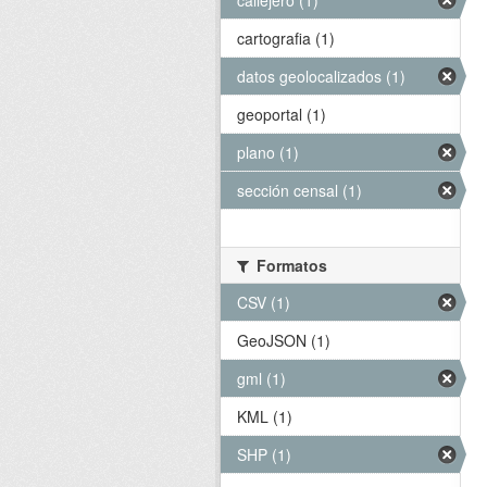
callejero (1)
cartografia (1)
datos geolocalizados (1)
geoportal (1)
plano (1)
sección censal (1)
Formatos
CSV (1)
GeoJSON (1)
gml (1)
KML (1)
SHP (1)