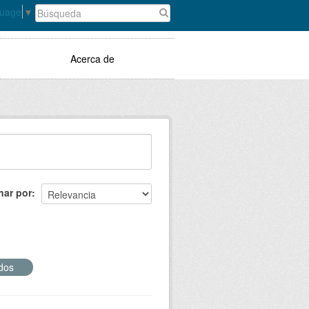
guage
▼
Acerca de
nar por
ados