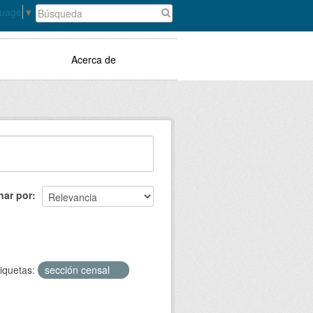
guage
▼
Acerca de
nar por
iquetas:
sección censal