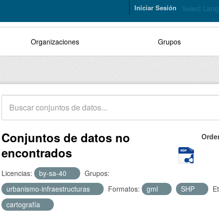
Iniciar Sesión
Select Lan
Organizaciones
Grupos
Conjuntos de datos no
Orde
encontrados
Licencias:
by-sa-40
Grupos:
urbanismo-infraestructuras
Formatos:
gml
SHP
Et
cartografía