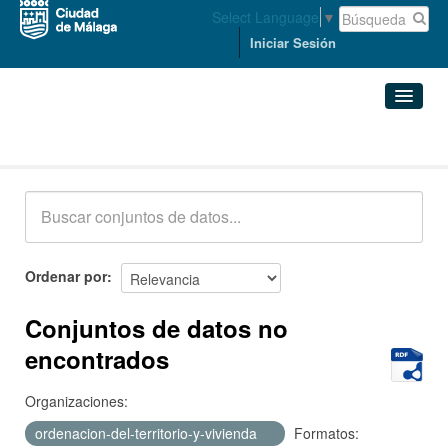
Select Language
▼
Iniciar Sesión
Conjuntos de datos
Conjuntos de datos
Organizaciones
Grupos
Ordenar por
Acerca de
Conjuntos de datos no
encontrados
Organizaciones:
ordenacion-del-territorio-y-vivienda
Formatos: