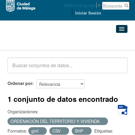
Select Language
▼
Iniciar Sesión
Conjuntos de datos
Conjuntos de datos
Organizaciones
Grupos
Ordenar por
Acerca de
1 conjunto de datos encontrado
Organizaciones:
ORDENACIÓN DEL TERRITORIO Y VIVIENDA
Formatos:
gml
CSV
SHP
Etiquetas: