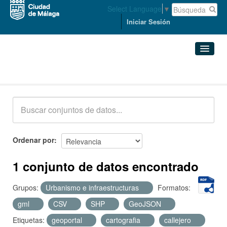
Select Language
▼
Iniciar Sesión
Conjuntos de datos
Conjuntos de datos
Organizaciones
Grupos
Ordenar por
Acerca de
1 conjunto de datos encontrado
Grupos:
Urbanismo e infraestructuras
Formatos:
gml
CSV
SHP
GeoJSON
Etiquetas:
geoportal
cartografia
callejero