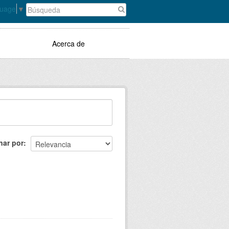
guage
▼
Acerca de
nar por