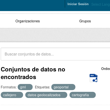
Iniciar Sesión
Select Lan
Organizaciones
Grupos
Conjuntos de datos no
Orde
encontrados
Formatos:
gml
Etiquetas:
geoportal
callejero
datos geolocalizados
cartografía