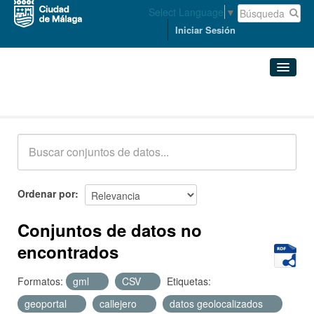
Select Language
▼
Iniciar Sesión
Conjuntos de datos
Conjuntos de datos
Organizaciones
Grupos
Ordenar por
Acerca de
Conjuntos de datos no
encontrados
Formatos:
gml
CSV
Etiquetas:
geoportal
callejero
datos geolocalizados