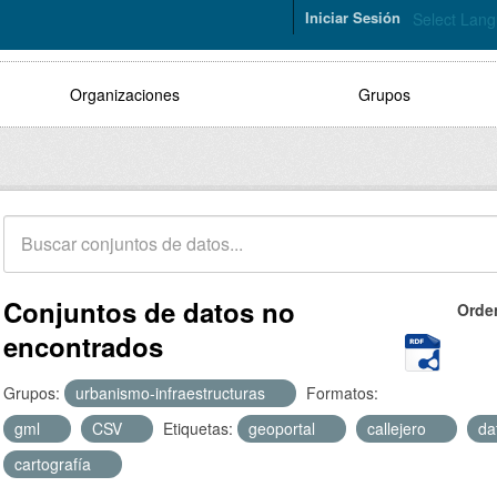
Iniciar Sesión
Select Lan
Organizaciones
Grupos
Conjuntos de datos no
Orde
encontrados
Grupos:
urbanismo-infraestructuras
Formatos:
gml
CSV
Etiquetas:
geoportal
callejero
da
cartografía