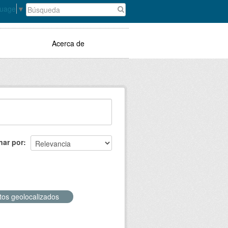
guage
▼
Acerca de
nar por
tos geolocalizados