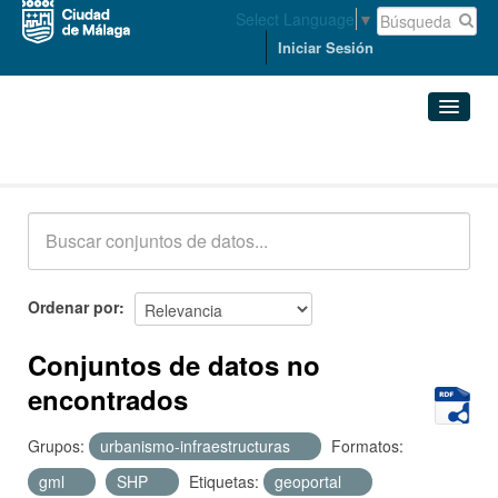
Select Language
▼
Iniciar Sesión
Conjuntos de datos
Conjuntos de datos
Organizaciones
Grupos
Ordenar por
Acerca de
Conjuntos de datos no
encontrados
Grupos:
urbanismo-infraestructuras
Formatos:
gml
SHP
Etiquetas:
geoportal