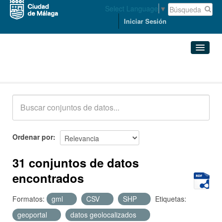
Select Language
▼
Iniciar Sesión
Conjuntos de datos
Conjuntos de datos
Organizaciones
Grupos
Ordenar por
Acerca de
31 conjuntos de datos
encontrados
Formatos:
gml
CSV
SHP
Etiquetas:
geoportal
datos geolocalizados