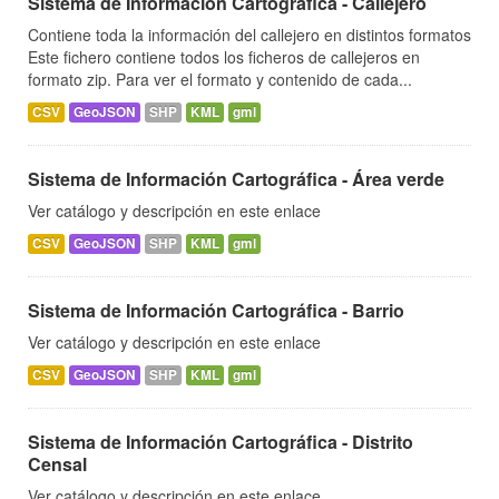
Sistema de Información Cartográfica - Callejero
Contiene toda la información del callejero en distintos formatos
Este fichero contiene todos los ficheros de callejeros en
formato zip. Para ver el formato y contenido de cada...
CSV
GeoJSON
SHP
KML
gml
Sistema de Información Cartográfica - Área verde
Ver catálogo y descripción en este enlace
CSV
GeoJSON
SHP
KML
gml
Sistema de Información Cartográfica - Barrio
Ver catálogo y descripción en este enlace
CSV
GeoJSON
SHP
KML
gml
Sistema de Información Cartográfica - Distrito
Censal
Ver catálogo y descripción en este enlace