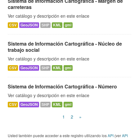
Sistema de Información Cartográfica - Margen de
carreteras
Ver catálogo y descripción en este enlace
CSV
GeoJSON
SHP
KML
gml
Sistema de Información Cartográfica - Núcleo de
trabajo social
Ver catálogo y descripción en este enlace
CSV
GeoJSON
SHP
KML
gml
Sistema de Información Cartográfica - Número
Ver catálogo y descripción en este enlace
CSV
GeoJSON
SHP
KML
gml
1
2
»
Usted también puede acceder a este registro utilizando los
API
(ver
API