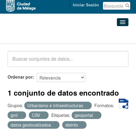
Iniciar Sesión
Conjuntos de datos
Conjuntos de datos
Organizaciones
Grupos
Ordenar por
Acerca de
1 conjunto de datos encontrado
Grupos:
Urbanismo e infraestructuras
Formatos:
gml
CSV
Etiquetas:
geoportal
datos geolocalizados
distrito