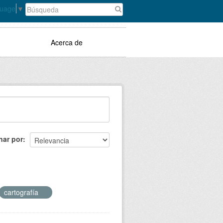
guage
▼
Acerca de
nar por
cartografía