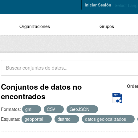
Iniciar Sesión
Select Lan
Organizaciones
Grupos
Conjuntos de datos no
Orde
encontrados
Formatos:
gml
CSV
GeoJSON
Etiquetas:
geoportal
distrito
datos geolocalizados