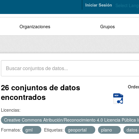
Iniciar Sesión
Select Lan
Organizaciones
Grupos
26 conjuntos de datos
Orde
encontrados
Licencias:
Creative Commons Atribución/Reconocimiento 4.0 Licencia Pública 
Formatos:
gml
Etiquetas:
geoportal
plano
datos