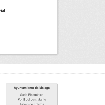
ial
Ayuntamiento de Málaga
Sede Electrónica
Perfil del contratante
Tablón de Edictos