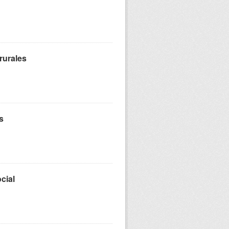
rurales
s
cial