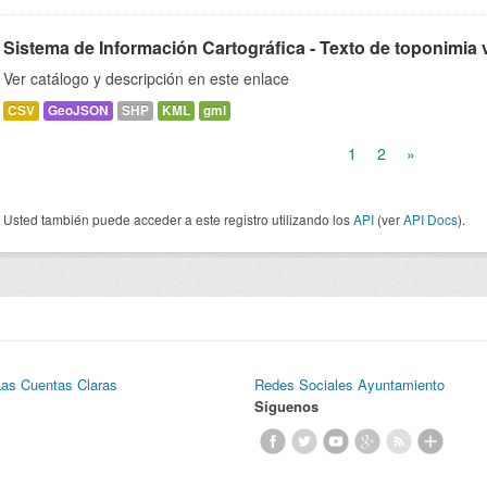
Sistema de Información Cartográfica - Texto de toponimia v
Ver catálogo y descripción en este enlace
CSV
GeoJSON
SHP
KML
gml
1
2
»
Usted también puede acceder a este registro utilizando los
API
(ver
API Docs
).
Las Cuentas Claras
Redes Sociales Ayuntamiento
Síguenos