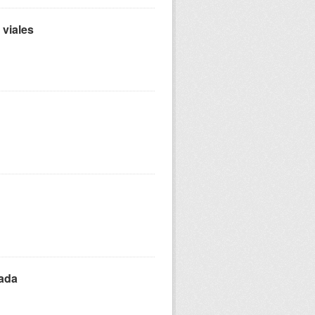
 viales
zada