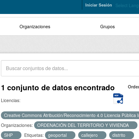
Iniciar Sesión
Select Lan
Organizaciones
Grupos
1 conjunto de datos encontrado
Orde
Licencias:
Creative Commons Atribución/Reconocimiento 4.0 Licencia Pública 
Organizaciones:
ORDENACIÓN DEL TERRITORIO Y VIVIENDA
SHP
Etiquetas:
geoportal
callejero
distrito