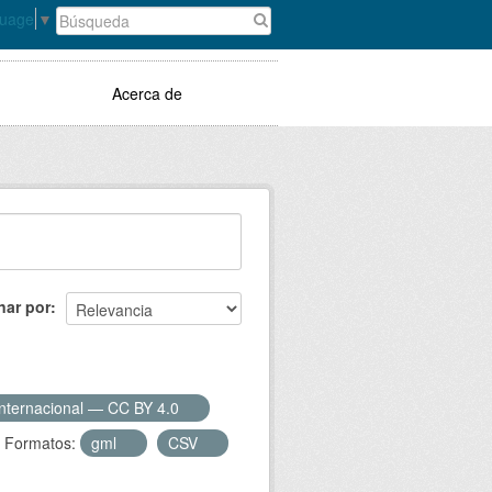
guage
▼
Acerca de
nar por
Internacional — CC BY 4.0
Formatos:
gml
CSV