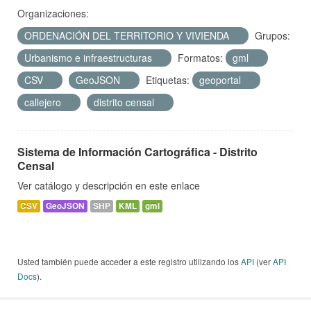
Organizaciones:
ORDENACIÓN DEL TERRITORIO Y VIVIENDA
Grupos:
Urbanismo e infraestructuras
Formatos:
gml
CSV
GeoJSON
Etiquetas:
geoportal
callejero
distrito censal
Sistema de Información Cartográfica - Distrito
Censal
Ver catálogo y descripción en este enlace
CSV
GeoJSON
SHP
KML
gml
Usted también puede acceder a este registro utilizando los
API
(ver
API
Docs
).