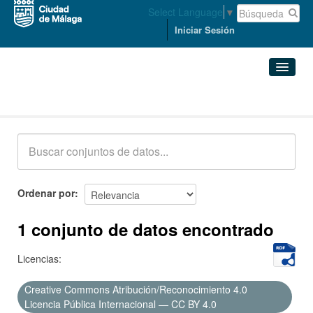
Select Language
▼
Iniciar Sesión
Conjuntos de datos
Conjuntos de datos
Organizaciones
Grupos
Ordenar por
Acerca de
1 conjunto de datos encontrado
Licencias:
Creative Commons Atribución/Reconocimiento 4.0
Licencia Pública Internacional — CC BY 4.0