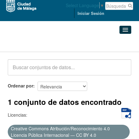
Select Language
▼
Iniciar Sesión
Conjuntos de datos
Conjuntos de datos
Organizaciones
Grupos
Ordenar por
Acerca de
1 conjunto de datos encontrado
Licencias:
Creative Commons Atribución/Reconocimiento 4.0
Licencia Pública Internacional — CC BY 4.0