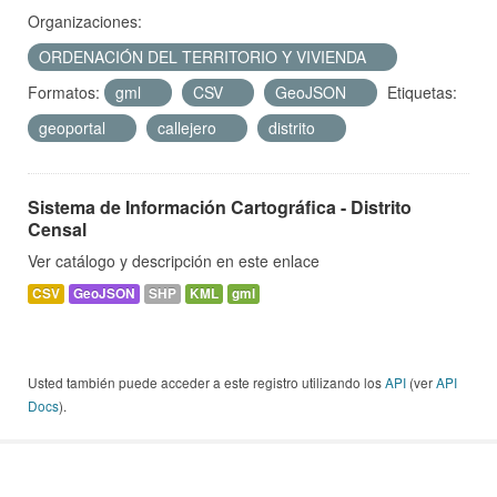
Organizaciones:
ORDENACIÓN DEL TERRITORIO Y VIVIENDA
Formatos:
gml
CSV
GeoJSON
Etiquetas:
geoportal
callejero
distrito
Sistema de Información Cartográfica - Distrito
Censal
Ver catálogo y descripción en este enlace
CSV
GeoJSON
SHP
KML
gml
Usted también puede acceder a este registro utilizando los
API
(ver
API
Docs
).