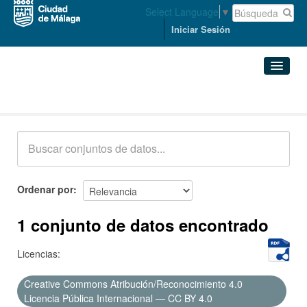
Select Language
▼
Iniciar Sesión
Conjuntos de datos
Conjuntos de datos
Organizaciones
Grupos
Ordenar por
Acerca de
1 conjunto de datos encontrado
Licencias:
Creative Commons Atribución/Reconocimiento 4.0
Licencia Pública Internacional — CC BY 4.0