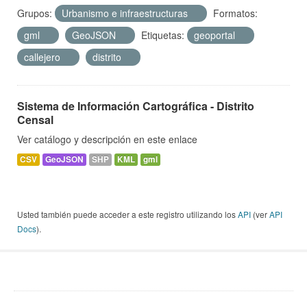
Grupos:
Urbanismo e infraestructuras
Formatos:
gml
GeoJSON
Etiquetas:
geoportal
callejero
distrito
Sistema de Información Cartográfica - Distrito
Censal
Ver catálogo y descripción en este enlace
CSV
GeoJSON
SHP
KML
gml
Usted también puede acceder a este registro utilizando los
API
(ver
API
Docs
).