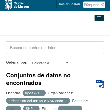
Iniciar Sesión
Conjuntos de datos
Conjuntos de datos
Organizaciones
Grupos
Ordenar por
Acerca de
Conjuntos de datos no
encontrados
Licencias:
by-sa-40
Organizaciones:
ordenacion-del-territorio-y-vivienda
Formatos:
gml
SHP
Etiquetas:
geoportal