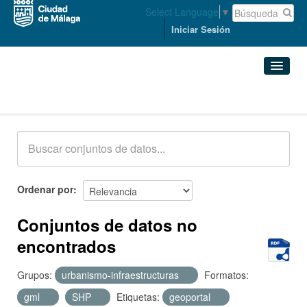
Select Language
▼
Iniciar Sesión
Conjuntos de datos
Conjuntos de datos
Organizaciones
Grupos
Ordenar por
Acerca de
Conjuntos de datos no
encontrados
Grupos:
urbanismo-infraestructuras
Formatos:
gml
SHP
Etiquetas:
geoportal