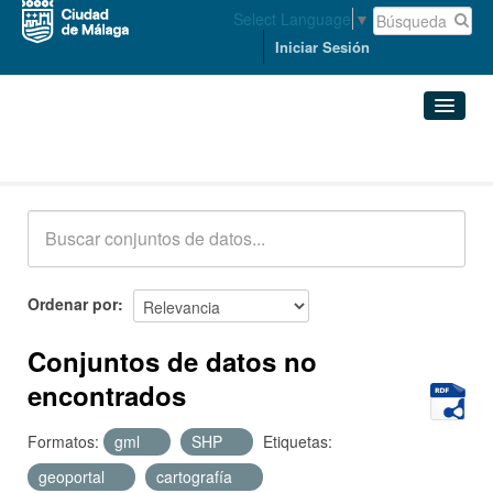
Select Language
▼
Iniciar Sesión
Conjuntos de datos
Conjuntos de datos
Organizaciones
Grupos
Ordenar por
Acerca de
Conjuntos de datos no
encontrados
Formatos:
gml
SHP
Etiquetas:
geoportal
cartografía