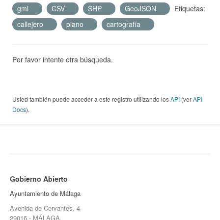
gml
CSV
SHP
GeoJSON
Etiquetas:
callejero
plano
cartografía
Por favor intente otra búsqueda.
Usted también puede acceder a este registro utilizando los
API
(ver
API
Docs
).
Gobierno Abierto
Ayuntamiento de Málaga
Avenida de Cervantes, 4
29016 - MÁLAGA.