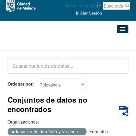
Select Language
▼
Iniciar Sesión
Conjuntos de datos
Conjuntos de datos
Organizaciones
Grupos
Ordenar por
Acerca de
Conjuntos de datos no
encontrados
Organizaciones:
ordenacion-del-territorio-y-vivienda
Formatos: